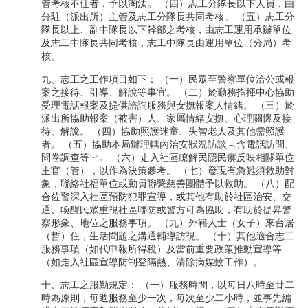
管考核不佳者，予以淘汰。 （四）志工分隊長以下人員，由
分駐（派出所）主管及志工分隊長共同考核。 （五）志工分
隊長以上、副中隊長以下幹部之考核，由志工運用承辦單位
及志工中隊長共同考核，志工中隊長由運用單位（分局）考
核。
九、志工之工作項目如下： （一）民眾至警察單位洽公或報
案之接待、引導、解說等事宜。 （二）於勤務指揮中心協助
受理電話報案及提供諮詢服務與安撫報案人情緒。 （三）於
派出所協助報案（被害）人、家屬情緒安撫、心理關懷及接
待、解說。 （四）協助照護迷童、失智老人及其他需照護
者。 （五）協助本局辦理轄內治安狀況訪談︵含電話訪問、
問卷調查等︶。 （六）走入社區瞭解民隱民瘼反映相關單位
主官（管），以作為決策參考。 （七）發現有急難須救助對
象，聯絡社福單位或動員聯繫慈善團體予以救助。 （八）配
合佐警深入社區預防犯罪宣導，或其他有助於社區治安、交
通、喚醒民眾重視社區聯防或警方可為協助，有助於提昇警
察形象、地位之服務事項。 （九）外籍人士（女子）來台居
（暫）住，生活問題之溝通輔導訪視。 （十）其他適合志工
服務事項（如代申報所得稅）及當前重要政策推動宣導等
（如走入社區宣導防制登隔熱、清除病媒蚊工作）。
十、志工之服勤規定： （一）服務時間，以每日八時至廿二
時為原則，每週服務至少一次，每次至少二小時，並事先編