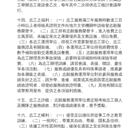
工舉辦志工座談會乙次，每年其中二次得併志工檢討會議舉
行。
十四、志工之福利： （一）志工服務滿三年服務時數達三百
小時以上者得檢具證明文件向地方主管機關申請核發志願服
務榮譽卡。 （二）志工持有志願服務榮譽卡，進入收費之公
立風景區、未編定座次之康樂場所及文教設施，得以免費。
（三）各志工運用單位，得視工作需要製發志工背心、志工
服務證及有關裝備。 （四）各運用志工單位得視經費情形，
酌予補助值勤交通費及誤餐費。 （五）志願服務運用單位應
為志工辦理意外事故保險，必要時並得補助特殊保險等經
費。 （六）為志工辦理訓練、講習會議、表揚、聯誼、慶生
等各項活動。 （七）服務成績優良具有特殊事蹟者，推薦參
加各層級之表揚。 （八）志願服務運用單位對於參與服務成
績良好之志工，因升學、進修、就業或其他原因需志願服務
績效證明者，得發給服務績效證明書。 （九）其他有關法定
或警察局發布、提供之各項福利措施。
十五、志工之評鑑： 志願服務運用單位應定期考核志工個人
及團隊之服務績效，對評鑑成績優良者，應予獎勵。
十六、志工之權利： （一）接受足以擔任所從事工作之教育
訓練。 （二）一視同仁，尊重其自由、尊嚴、隱私及信仰。
（三）依據工作性質與特點，確保在適當之安全與衛生條件