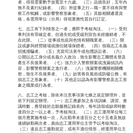
者，得視需要酌予放寬至十六歲。 （三）品德良好，五年內
無不良素行紀錄者。 （四）所從事之行︵職︶業不得有與警
察工作牴觸，或影響警察形象者。 （五）其餘相關遴選資
格，各需用單位（分局）得視業務性質自行訂定。
七、志工有下列情形之一者，應即予考核淘汰。 （一）受刑
事判決有罪確定者。但過失犯或受緩刑宣告未經撤銷者，不
在此限。 （二）從事或包庇與色情有關職業者。 （三）開
設或參與經營賭場或擔任賭場保鏢者。 （四）假藉志工名義
招搖撞騙者。 （五）充當司法黃牛或包攬訴訟者。 （六）
公開以志工身分或名義介入政治，致生影響志工團體名譽及
產生不良後果者。 （七）強力介入警察辦案或洩漏偵訊內
容，影響警察辦案之進行者。 （八）洩漏警察機關相關機
密，致生不良後果者。 （九）妨害善良風俗或防礙公務，有
損志工之形象者。 （十）其他足以認為有影響警察及志工形
象之職業或行為者。
八、志工之考核，除依本注意事項第七條之規定辦理外，並
依下列規定辦理。 （一）志工應參加之各項訓練、講習、會
議時數，應登錄於志願服務記錄表內，每年請假或缺席時數
達四分之一以上者，予考核淘汰。 （二）志工運用單位每三
個月應實施考核一次，凡出勤率未達百分之七十五者及無故
連續缺勤兩次者，責由志工運用單位主管予以考核淘汰。
（三）違反志工服勤規定，或有不適任情形，經運用單位主