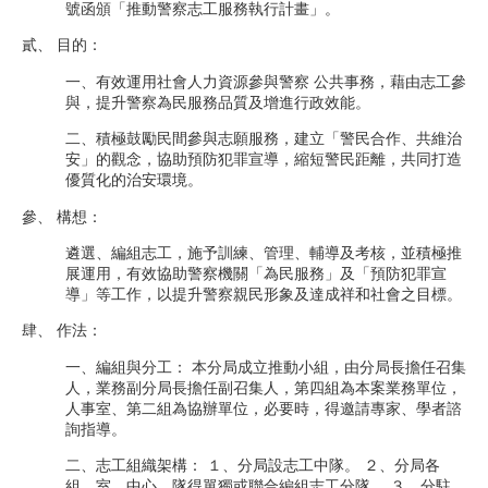
號函頒「推動警察志工服務執行計畫」。
貳、 目的：
一、有效運用社會人力資源參與警察 公共事務，藉由志工參
與，提升警察為民服務品質及增進行政效能。
二、積極鼓勵民間參與志願服務，建立「警民合作、共維治
安」的觀念，協助預防犯罪宣導，縮短警民距離，共同打造
優質化的治安環境。
參、 構想：
遴選、編組志工，施予訓練、管理、輔導及考核，並積極推
展運用，有效協助警察機關「為民服務」及「預防犯罪宣
導」等工作，以提升警察親民形象及達成祥和社會之目標。
肆、 作法：
一、編組與分工： 本分局成立推動小組，由分局長擔任召集
人，業務副分局長擔任副召集人，第四組為本案業務單位，
人事室、第二組為協辦單位，必要時，得邀請專家、學者諮
詢指導。
二、志工組織架構： １、分局設志工中隊。 ２、分局各
組、室、中心、隊得單獨或聯合編組志工分隊。 ３、分駐