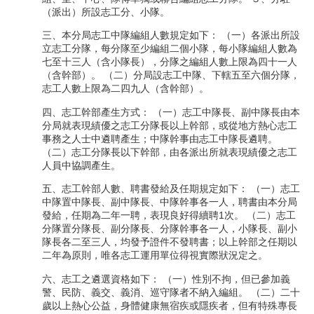
（派出）所設志工分、小隊。
三、本分局志工中隊編組人數規定如下： （一）各派出所設
立志工分隊，每分隊至少編組二個小隊，每小隊編組人數為
七至十三人（含小隊長），分隊之編組人數上限為四十一人
（含幹部）。 （二）分局設志工中隊、下轄五至六個分隊，
志工人數上限為二四九人（含幹部）。
四、志工幹部產生方式： （一）志工中隊長、副中隊長由本
分局就表現績優之志工分隊長以上幹部，或從地方熱心志工
事務之人士中遴聘產生；中隊幹事由志工中隊長遴聘。
（二）志工分隊長以下幹部，由各派出所就表現績優之志工
人員中協調產生。
五、志工幹部人數、聘書發給及任期規定如下： （一）志工
中隊置中隊長、副中隊長、中隊幹事各一人，聘書由本分局
發給，任期為二年一聘，表現良好得續聘1次。 （二）志工
分隊置分隊長、副分隊長、分隊幹事各一人，小隊長、副小
隊長各二至三人，均發予證件不發聘書；以上幹部之任期以
二年為原則，唯各志工運用單位得視實際狀況定之。
六、志工之遴選資格如下： （一）性別不拘，但已參加義
警、民防、義交、義消、巡守隊者不納入編組。 （二）二十
歲以上熱心公益，身體健康無宿疾或隱疾者，但有特殊專長