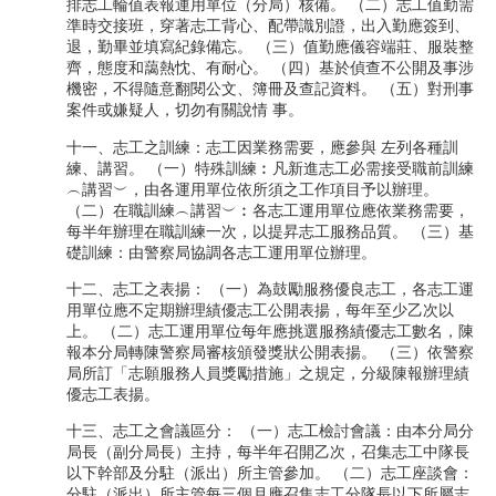
排志工輪值表報運用單位（分局）核備。 （二）志工值勤需
準時交接班，穿著志工背心、配帶識別證，出入勤應簽到、
退，勤畢並填寫紀錄備忘。 （三）值勤應儀容端莊、服裝整
齊，態度和藹熱忱、有耐心。 （四）基於偵查不公開及事涉
機密，不得隨意翻閱公文、簿冊及查記資料。 （五）對刑事
案件或嫌疑人，切勿有關說情 事。
十一、志工之訓練：志工因業務需要，應參與 左列各種訓
練、講習。 （一）特殊訓練︰凡新進志工必需接受職前訓練
︵講習︶，由各運用單位依所須之工作項目予以辦理。
（二）在職訓練︵講習︶︰各志工運用單位應依業務需要，
每半年辦理在職訓練一次，以提昇志工服務品質。 （三）基
礎訓練：由警察局協調各志工運用單位辦理。
十二、志工之表揚： （一）為鼓勵服務優良志工，各志工運
用單位應不定期辦理績優志工公開表揚，每年至少乙次以
上。 （二）志工運用單位每年應挑選服務績優志工數名，陳
報本分局轉陳警察局審核頒發獎狀公開表揚。 （三）依警察
局所訂「志願服務人員獎勵措施」之規定，分級陳報辦理績
優志工表揚。
十三、志工之會議區分： （一）志工檢討會議：由本分局分
局長（副分局長）主持，每半年召開乙次，召集志工中隊長
以下幹部及分駐（派出）所主管參加。 （二）志工座談會：
分駐（派出）所主管每三個月應召集志工分隊長以下所屬志